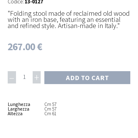
Codice:
13-0127
"Folding stool made of reclaimed old wood
with an iron base, featuring an essential
and refined style. Artisan-made in Italy."
267.00 €
–
+
1
ADD TO CART
Lunghezza
Cm 57
Larghezza
Cm 57
Altezza
Cm 61