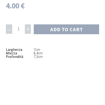
4.00 €
–
+
1
ADD TO CART
Larghezza
7cm
Altezza
8,4cm
Profondità
7,5cm