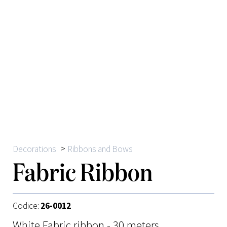
>
Decorations
Ribbons and Bows
Fabric Ribbon
Codice:
26-0012
White Fabric ribbon - 30 meters