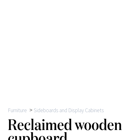
>
Furniture
Sideboards and Display Cabinets
Reclaimed wooden
cupboard