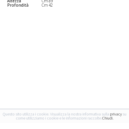
Altezza
Cm 89
Profondità
Cm 42
Questo sito utilizza i cookie. Visualizza la nostra informativa sulla
privacy
su
come utilizziamo i cookie e le informazioni raccolte.
Chiudi.