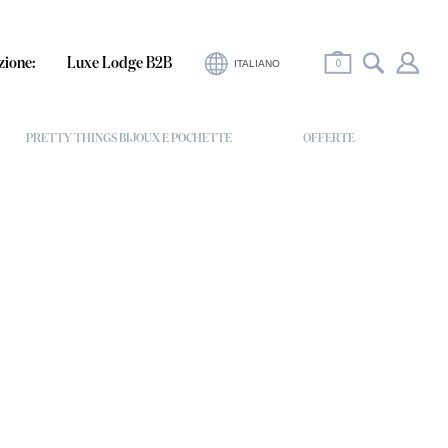
0
zione:
Luxe Lodge B2B
ITALIANO
PRETTY THINGS BIJOUX E POCHETTE
OFFERTE