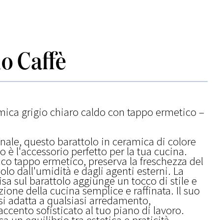
o Caffè
mica grigio chiaro caldo con tappo ermetico –
nale, questo barattolo in ceramica di colore
o è l'accessorio perfetto per la tua cucina.
ico tappo ermetico, preserva la freschezza del
olo dall'umidità e dagli agenti esterni. La
cisa sul barattolo aggiunge un tocco di stile e
ione della cucina semplice e raffinata. Il suo
i adatta a qualsiasi arredamento,
cento sofisticato al tuo piano di lavoro.
ca un equilibrio tra estetica e praticità.