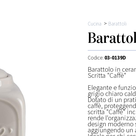
>
Cucina
Barattoli
Barattol
Codice:
03-0139D
Barattolo in cera
Scritta "Caffè"
Elegante e funzio
grigio chiaro cald
Dotato di un prat
caffè, proteggend
scritta "Caffè" in
rende l'organizzaz
design moderno s
aggiungendo un ac
Ideale per chi cer