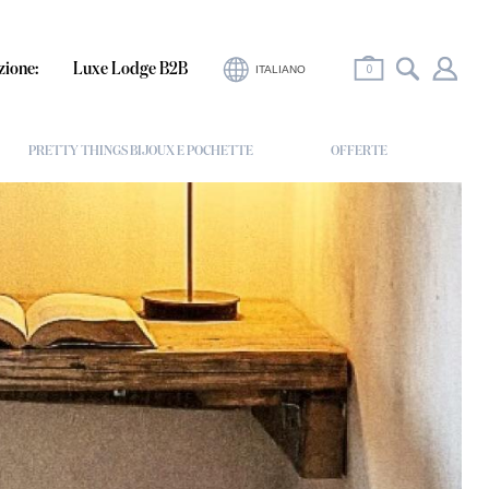
0
zione:
Luxe Lodge B2B
ITALIANO
PRETTY THINGS BIJOUX E POCHETTE
OFFERTE