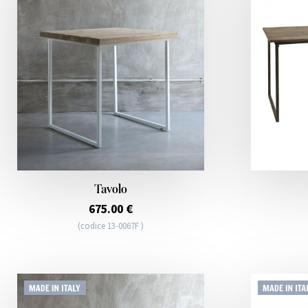
Tavolo
675.00 €
(codice 13-0067F )