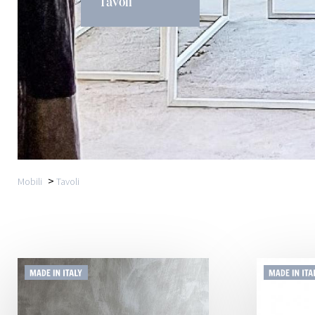
Tavoli
>
Mobili
Tavoli