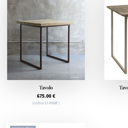
Tavolo
Tavo
675.00 €
(codice 13-0068F )