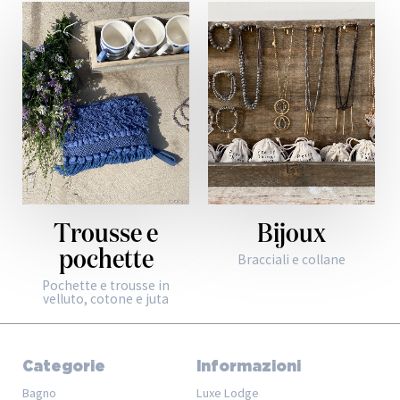
Trousse e
Bijoux
pochette
Bracciali e collane
Pochette e trousse in
velluto, cotone e juta
Categorie
Informazioni
Bagno
Luxe Lodge