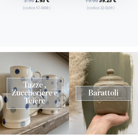
3.90
1.95 €
79.00
59.25 €
(codice 57-0008 )
(codice 22-0109 )
Tazze ,
Zuccheriere e
Barattoli
Teiere