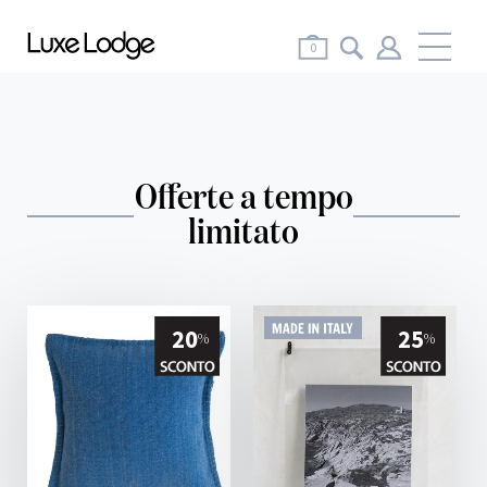
Me
0
Offerte a tempo
limitato
20
25
%
%