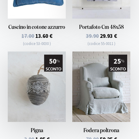
Cuscino in cotone azzurro
Portafoto Cm 48x58
17.00
13.60 €
39.90
29.93 €
(codice 53-0030 )
(codice 55-0011 )
50
25
%
%
Pigna
Fodera poltrona