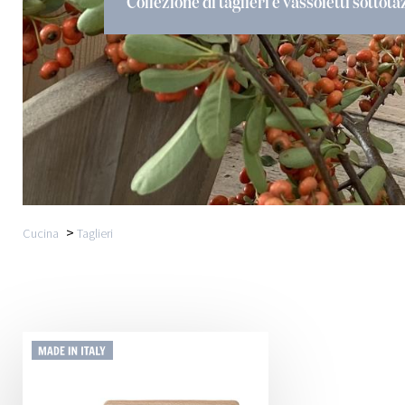
Collezione di taglieri e vassoietti sottot
>
Cucina
Taglieri