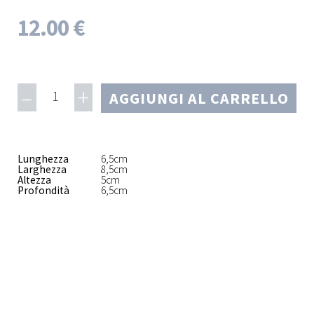
12.00 €
–
+
1
AGGIUNGI AL CARRELLO
Lunghezza
6,5cm
Larghezza
8,5cm
Altezza
5cm
Profondità
6,5cm