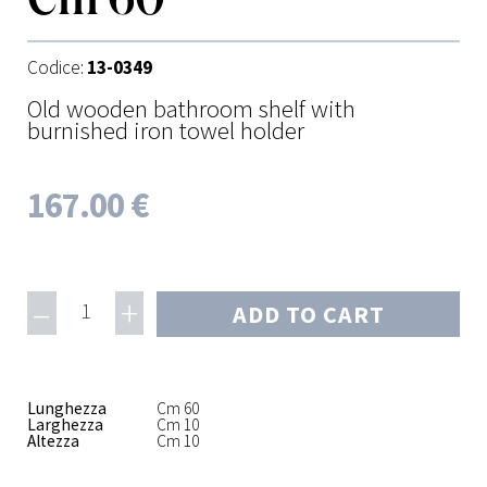
Codice:
13-0349
Old wooden bathroom shelf with
burnished iron towel holder
167.00 €
–
+
1
ADD TO CART
Lunghezza
Cm 60
Larghezza
Cm 10
Altezza
Cm 10