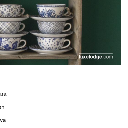
e
ara
en
iva