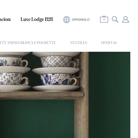
acion:
Luxe Lodge B2B
0
SPAGNOLO
TTY THINGS BIJOUX E POCHETTE
TEXTILES
OFERTAS