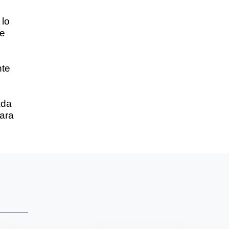
 lo
te
nte
ada
para