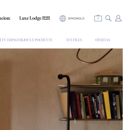
0
acion:
Luxe Lodge B2B
SPAGNOLO
TTY THINGS BIJOUX E POCHETTE
TEXTILES
OFERTAS