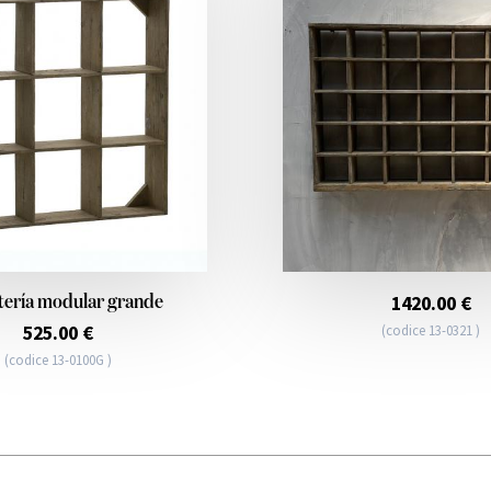
1420.00 €
tería modular grande
525.00 €
(codice 13-0321 )
(codice 13-0100G )