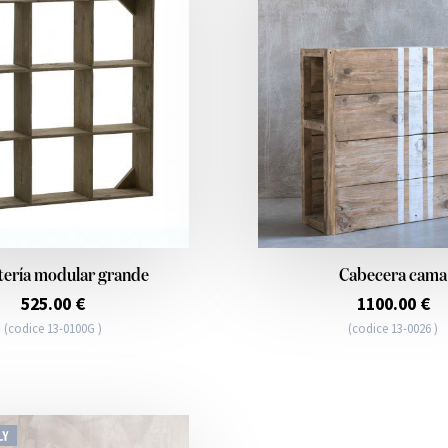
tería modular grande
Cabecera cama
525.00 €
1100.00 €
(codice 13-0100G )
(codice 13-0026 )