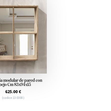
ía modular de pared con
pejo Cm 83x94x15
625.00 €
(codice 13-0308 )