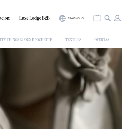
0
acion:
Luxe Lodge B2B
SPAGNOLO
TTY THINGS BIJOUX E POCHETTE
TEXTILES
OFERTAS