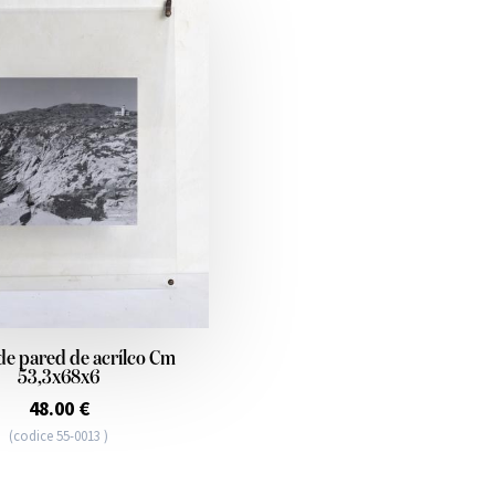
de pared de acrílco Cm
53,3x68x6
48.00 €
(codice 55-0013 )