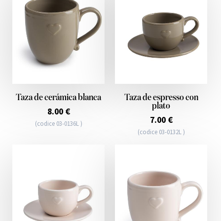
Taza de cerámica blanca
Taza de espresso con
plato
8.00 €
7.00 €
(codice 03-0136L )
(codice 03-0132L )