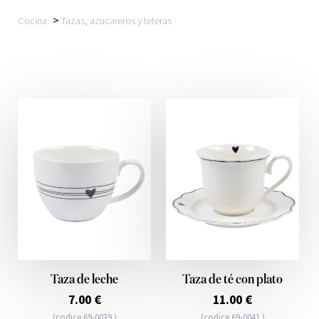
>
Cocina
Tazas, azucareros y teteras
Taza de leche
Taza de té con plato
7.00 €
11.00 €
(codice 69-0039 )
(codice 69-0041 )