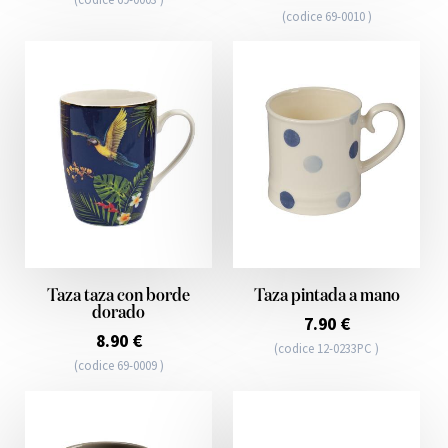
(codice 69-0010 )
Taza taza con borde
Taza pintada a mano
dorado
7.90 €
8.90 €
(codice 12-0233PC )
(codice 69-0009 )