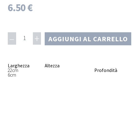
6.50 €
–
+
1
AGGIUNGI AL CARRELLO
Larghezza
Altezza
22cm
Profondità
6cm