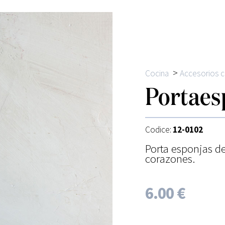
>
Cocina
Accesorios c
Portaes
Codice:
12-0102
Porta esponjas d
corazones.
6.00 €