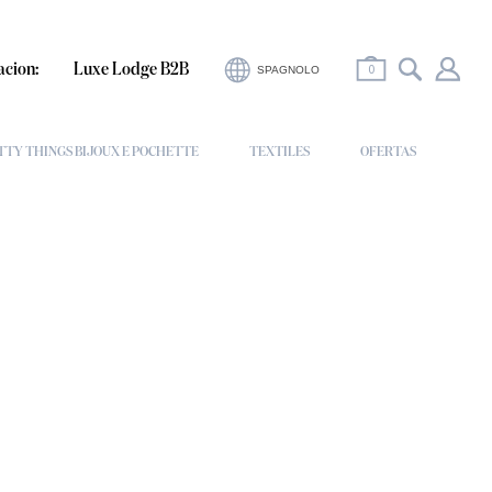
0
acion:
Luxe Lodge B2B
SPAGNOLO
TTY THINGS BIJOUX E POCHETTE
TEXTILES
OFERTAS