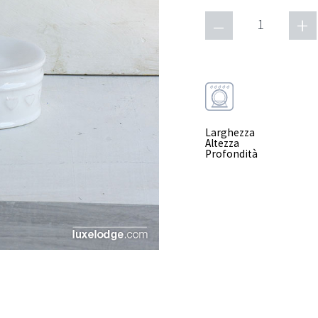
–
+
1
Larghezza
Altezza
Profondità